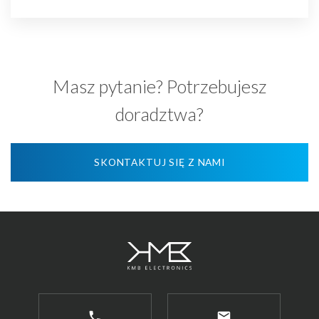
Masz pytanie? Potrzebujesz
doradztwa?
SKONTAKTUJ SIĘ Z NAMI
phone
email