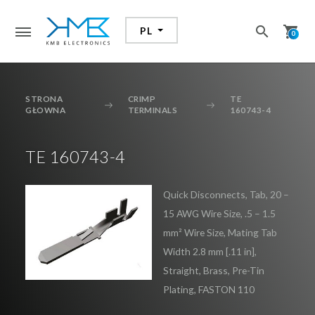
search
shopping_cart
PL
search
0
STRONA
CRIMP
TE
GŁOWNA
TERMINALS
160743-4
TE 160743-4
Dodałeś przedmiot do koszyka
Przejdź do koszyka aby zrealizować zakupy
Quick Disconnects, Tab, 20 –
15 AWG Wire Size, .5 – 1.5
mm² Wire Size, Mating Tab
KONTYNUUJ ZAKUPY
Width 2.8 mm [.11 in],
Straight, Brass, Pre-Tin
PRZEJDŹ DO KOSZYKA
Plating, FASTON 110