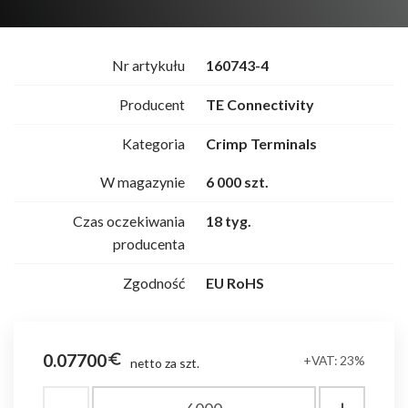
Nr artykułu
160743-4
Producent
TE Connectivity
Kategoria
Crimp Terminals
W magazynie
6 000 szt.
Czas oczekiwania
18 tyg.
producenta
Zgodność
EU RoHS
0.07700
euro_symbol
+VAT: 23%
netto za szt.