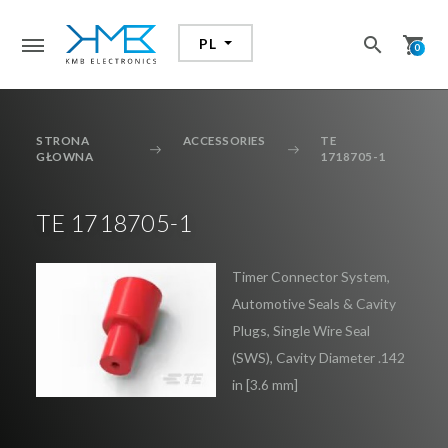
search
shopping_cart
PL
search
0
STRONA
ACCESSORIES
TE
GŁOWNA
1718705-1
TE 1718705-1
Dodałeś przedmiot do koszyka
Przejdź do koszyka aby zrealizować zakupy
Timer Connector System,
Automotive Seals & Cavity
KONTYNUUJ ZAKUPY
Plugs, Single Wire Seal
(SWS), Cavity Diameter .142
in [3.6 mm]
PRZEJDŹ DO KOSZYKA