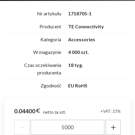
Nr artykułu
1718705-1
Producent
TE Connectivity
Kategoria
Accessories
W magazynie
4 000 szt.
Czas oczekiwania
18 tyg.
producenta
Zgodność
EU RoHS
0.04400
euro_symbol
+VAT: 23%
netto za szt.