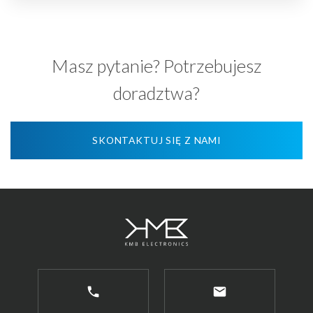
Masz pytanie? Potrzebujesz
doradztwa?
SKONTAKTUJ SIĘ Z NAMI
phone
email