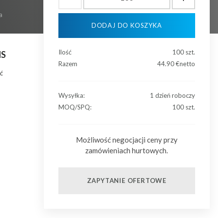
a
DODAJ DO KOSZYKA
Ilość
100
szt.
HS
Razem
44.90
€netto
ć
Wysyłka:
1 dzień roboczy
MOQ/SPQ:
100 szt.
Możliwość negocjacji ceny przy
zamówieniach hurtowych.
ZAPYTANIE OFERTOWE