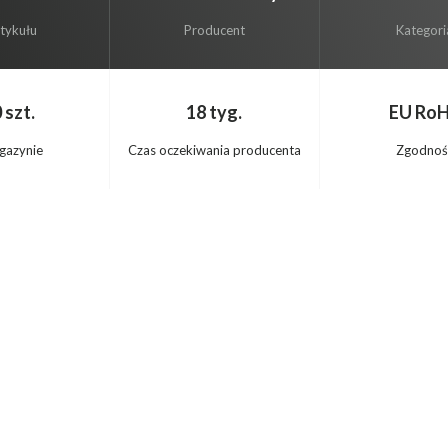
rtykułu
Producent
Kategori
 szt.
18 tyg.
EU Ro
gazynie
Czas oczekiwania producenta
Zgodnoś