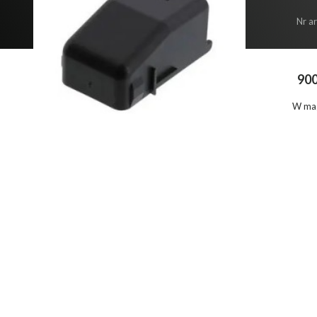
Nr a
900
W ma