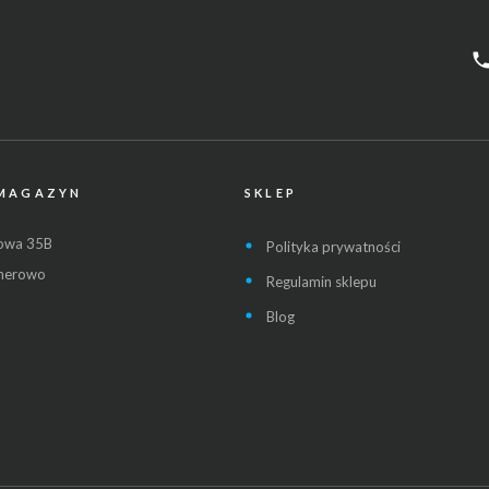
phon
 MAGAZYN
SKLEP
łowa 35B
Polityka prywatności
herowo
Regulamin sklepu
Blog