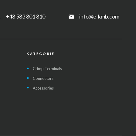
+48 583 801 810
info@e-kmb.com
e
email
KATEGORIE
Crimp Terminals
Connectors
Accessories