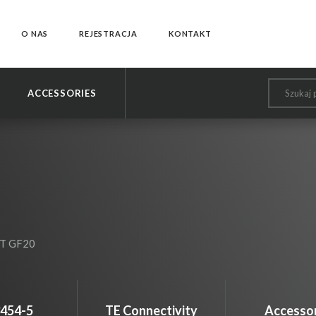
O NAS
REJESTRACJA
KONTAKT
ACCESSORIES
odałeś przedmiot do koszyka
ejdź do koszyka aby zrealizować zakupy
KONTYNUUJ ZAKUPY
PRZEJDŹ DO KOSZYKA
BT GF20
454-5
TE Connectivity
Accessor