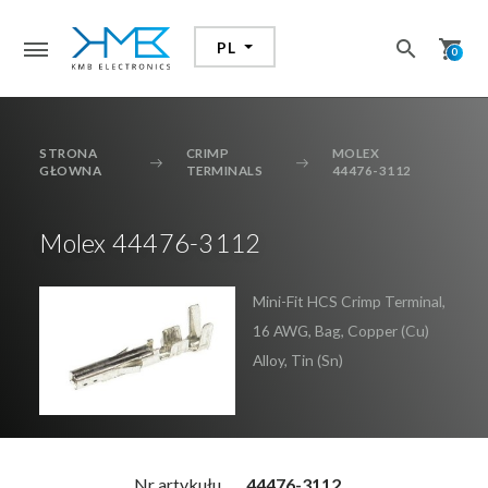
search
shopping_cart
PL
search
0
STRONA
CRIMP
MOLEX
GŁOWNA
TERMINALS
44476-3112
Dodałeś przedmiot do koszyka
Molex 44476-3112
Przejdź do koszyka aby zrealizować zakupy
Mini-Fit HCS Crimp Terminal,
16 AWG, Bag, Copper (Cu)
KONTYNUUJ ZAKUPY
Alloy, Tin (Sn)
PRZEJDŹ DO KOSZYKA
Nr artykułu
44476-3112