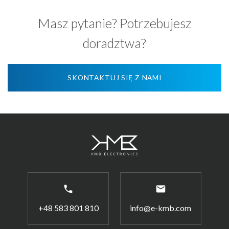
Masz pytanie? Potrzebujesz
doradztwa?
SKONTAKTUJ SIĘ Z NAMI
phone
email
+48 583 801 810
info@e-kmb.com