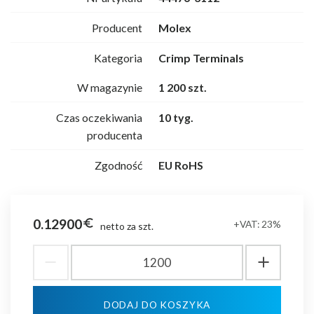
Producent
Molex
Kategoria
Crimp Terminals
W magazynie
1 200 szt.
Czas oczekiwania
10 tyg.
producenta
Zgodność
EU RoHS
0.12900
euro_symbol
+VAT: 23%
netto za szt.
DODAJ DO KOSZYKA