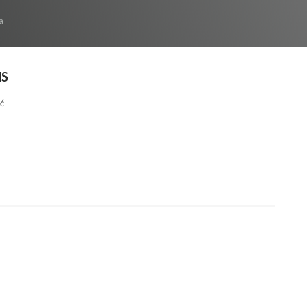
a
HS
ć