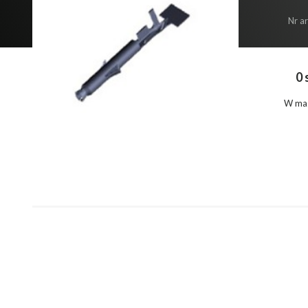
Nr a
0 
W ma