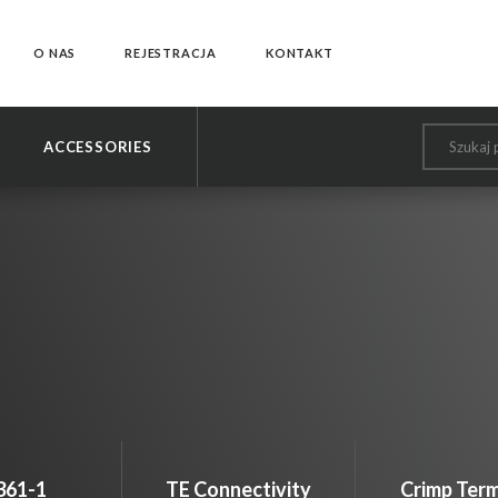
O NAS
REJESTRACJA
KONTAKT
odałeś przedmiot do koszyka
ACCESSORIES
ejdź do koszyka aby zrealizować zakupy
KONTYNUUJ ZAKUPY
PRZEJDŹ DO KOSZYKA
361-1
TE Connectivity
Crimp Term