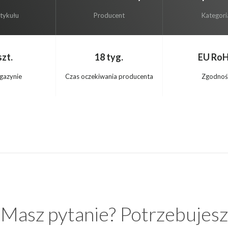
rtykułu
Producent
Kategori
szt.
18 tyg.
EU Ro
gazynie
Czas oczekiwania producenta
Zgodnoś
Masz pytanie? Potrzebujesz