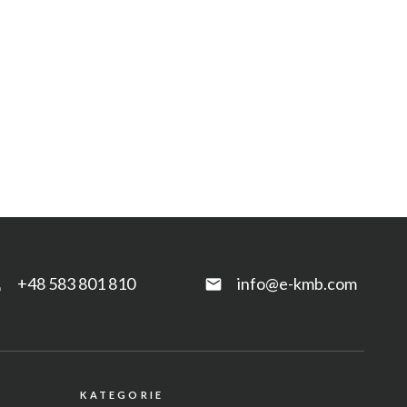
+48 583 801 810
info@e-kmb.com
e
email
KATEGORIE