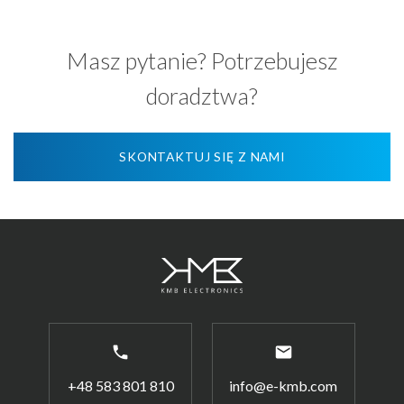
Masz pytanie? Potrzebujesz
doradztwa?
SKONTAKTUJ SIĘ Z NAMI
phone
email
+48 583 801 810
info@e-kmb.com