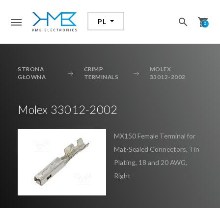
search
shopping_cart
PL
search
0
STRONA
CRIMP
MOLEX
GŁOWNA
TERMINALS
33012-2002
Dodałeś przedmiot do koszyka
Molex 33012-2002
Przejdź do koszyka aby zrealizować zakupy
MX150 Female Terminal for
Mat-Sealed Connectors, Tin
KONTYNUUJ ZAKUPY
Plating, 18 and 20 AWG,
Right
PRZEJDŹ DO KOSZYKA