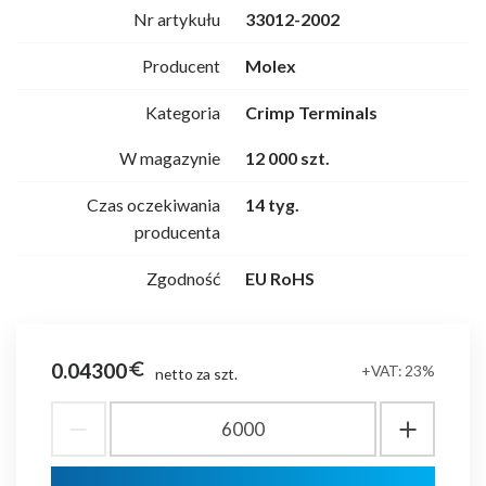
Nr artykułu
33012-2002
Producent
Molex
Kategoria
Crimp Terminals
W magazynie
12 000 szt.
Czas oczekiwania
14 tyg.
producenta
Zgodność
EU RoHS
0.04300
euro_symbol
+VAT: 23%
netto za szt.